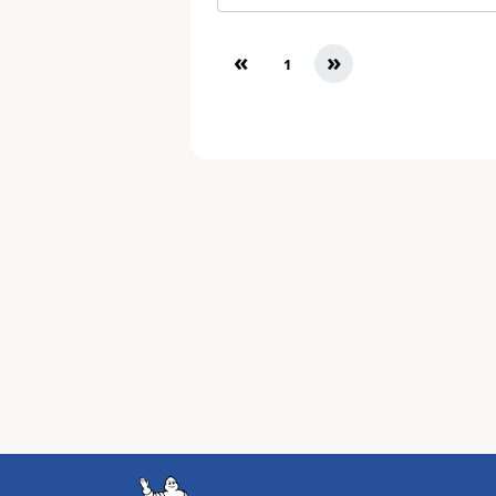
«
»
1