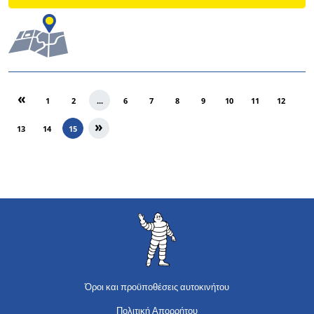
«
1
2
...
6
7
8
9
10
11
12
»
13
14
15
Όροι και προϋποθέσεις αυτοκινήτου
Πολιτική Απορρήτου